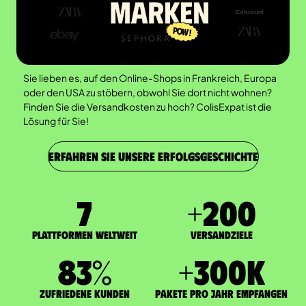
Sie lieben es, auf den Online-Shops in Frankreich, Europa
oder den USA zu stöbern, obwohl Sie dort nicht wohnen?
Finden Sie die Versandkosten zu hoch? ColisExpat ist die
Lösung für Sie!
ERFAHREN SIE UNSERE ERFOLGSGESCHICHTE
7
+
200
Plattformen weltweit
Versandziele
83
%
+
300
K
zufriedene Kunden
Pakete pro Jahr empfangen