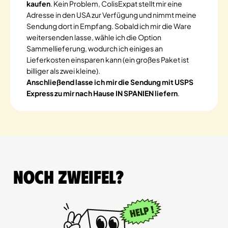
kaufen
. Kein Problem, ColisExpat stellt mir eine
Adresse in den USA zur Verfügung und nimmt meine
Sendung dort in Empfang. Sobald ich mir die Ware
weitersenden lasse, wähle ich die Option
Sammellieferung, wodurch ich einiges an
Lieferkosten einsparen kann (ein großes Paket ist
billiger als zwei kleine).
Anschließend lasse ich mir die Sendung mit USPS
Express zu mir nach Hause IN SPANIEN liefern
.
Noch Zweifel?