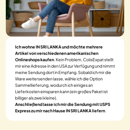
Ich wohne IN SRI LANKA und möchte mehrere
Artikel von verschiedenen amerikanischen
Onlineshops kaufen
. Kein Problem, ColisExpat stellt
mir eine Adresse in den USA zur Verfügung und nimmt
meine Sendung dort in Empfang. Sobald ich mir die
Ware weitersenden lasse, wähle ich die Option
Sammellieferung, wodurch ich einiges an
Lieferkosten einsparen kann (ein großes Paket ist
billiger als zwei kleine).
Anschließend lasse ich mir die Sendung mit USPS
Express zu mir nach Hause IN SRI LANKA liefern
.