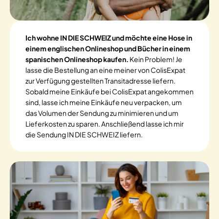
Ich wohne IN DIE SCHWEIZ und möchte eine Hose in
einem englischen Onlineshop und Bücher in einem
spanischen Onlineshop kaufen.
Kein Problem! Je
lasse die Bestellung an eine meiner von ColisExpat
zur Verfügung gestellten Transitadresse liefern.
Sobald meine Einkäufe bei ColisExpat angekommen
sind, lasse ich meine Einkäufe neu verpacken, um
das Volumen der Sendung zu minimieren und um
Lieferkosten zu sparen. Anschließend lasse ich mir
die Sendung IN DIE SCHWEIZ liefern.