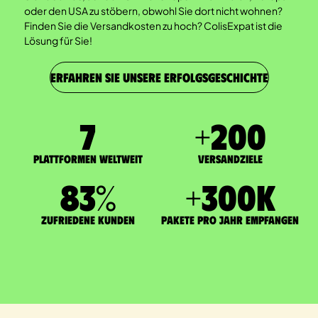
oder den USA zu stöbern, obwohl Sie dort nicht wohnen?
Finden Sie die Versandkosten zu hoch? ColisExpat ist die
Lösung für Sie!
ERFAHREN SIE UNSERE ERFOLGSGESCHICHTE
7
+
200
Plattformen weltweit
Versandziele
83
%
+
300
K
zufriedene Kunden
Pakete pro Jahr empfangen