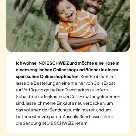
Ich wohne IN DIE SCHWEIZ und möchte eine Hose in
einem englischen Onlineshop und Bücher in einem
spanischen Onlineshop kaufen.
Kein Problem! Je
lasse die Bestellung an eine meiner von ColisExpat
zur Verfügung gestellten Transitadresse liefern.
Sobald meine Einkäufe bei ColisExpat angekommen
sind, lasse ich meine Einkäufe neu verpacken, um
das Volumen der Sendung zu minimieren und um
Lieferkosten zu sparen. Anschließend lasse ich mir
die Sendung IN DIE SCHWEIZ liefern.