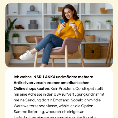
Ich wohne IN SRI LANKA und möchte mehrere
Artikel von verschiedenen amerikanischen
Onlineshops kaufen
. Kein Problem, ColisExpat stellt
mir eine Adresse in den USA zur Verfügung und nimmt
meine Sendung dort in Empfang. Sobald ich mir die
Ware weitersenden lasse, wähle ich die Option
Sammellieferung, wodurch ich einiges an
Lieferkosten einsparen kann (ein großes Paket ist