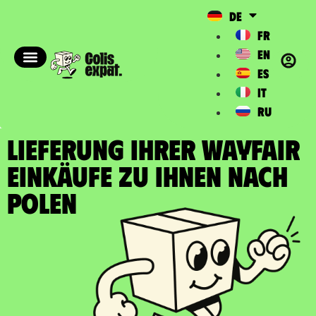
DE
FR
EN
ES
IT
RU
LIEFERUNG IHRER WAYFAIR
EINKÄUFE zu Ihnen nach
Polen