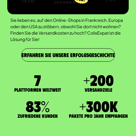
Sie lieben es, auf den Online-Shops in Frankreich, Europa
oder den USA zu stöbern, obwohl Sie dort nicht wohnen?
Finden Sie die Versandkosten zu hoch? ColisExpat ist die
Lösung für Sie!
ERFAHREN SIE UNSERE ERFOLGSGESCHICHTE
7
+
200
Plattformen weltweit
Versandziele
83
%
+
300
K
zufriedene Kunden
Pakete pro Jahr empfangen