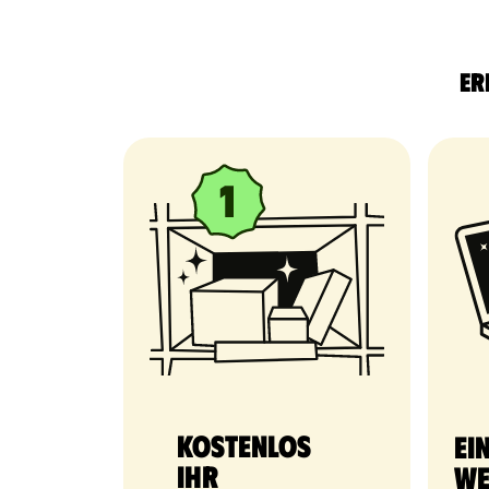
Er
Kostenlos
Ei
Ihr
We