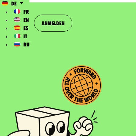
DE
FR
EN
Anmelden
ES
IT
RU