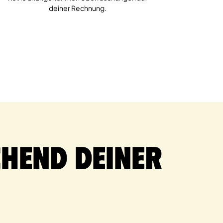
deiner Rechnung.
hend deiner