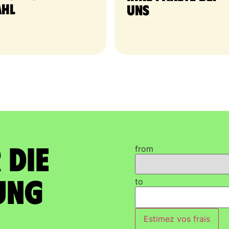
hl
uns
 die
from
ung
to
Estimez vos frais