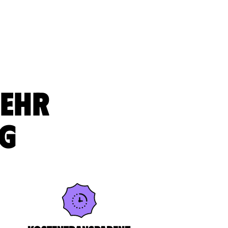
sehr
ig