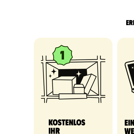
Er
Kostenlos
Ei
Ihr
We