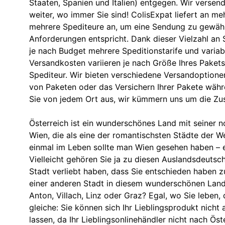
Staaten, Spanien und Italien) entgegen. Wir versend
weiter, wo immer Sie sind! ColisExpat liefert an meh
mehrere Spediteure an, um eine Sendung zu gewährl
Anforderungen entspricht. Dank dieser Vielzahl an 
je nach Budget mehrere Speditionstarife und variabl
Versandkosten variieren je nach Größe Ihres Paket
Spediteur. Wir bieten verschiedene Versandoptionen
von Paketen oder das Versichern Ihrer Pakete währ
Sie von jedem Ort aus, wir kümmern uns um die Zust
Österreich ist ein wunderschönes Land mit seiner 
Wien, die als eine der romantischsten Städte der W
einmal im Leben sollte man Wien gesehen haben – es 
Vielleicht gehören Sie ja zu diesen Auslandsdeutsche
Stadt verliebt haben, dass Sie entschieden haben zu
einer anderen Stadt in diesem wunderschönen Land 
Anton, Villach, Linz oder Graz? Egal, wo Sie leben,
gleiche: Sie können sich Ihr Lieblingsprodukt nicht 
lassen, da Ihr Lieblingsonlinehändler nicht nach Öste