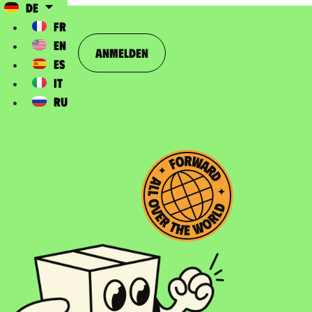
DE
FR
EN
Anmelden
ES
IT
RU