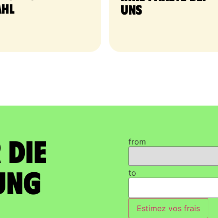
hl
uns
 die
from
ung
to
Estimez vos frais