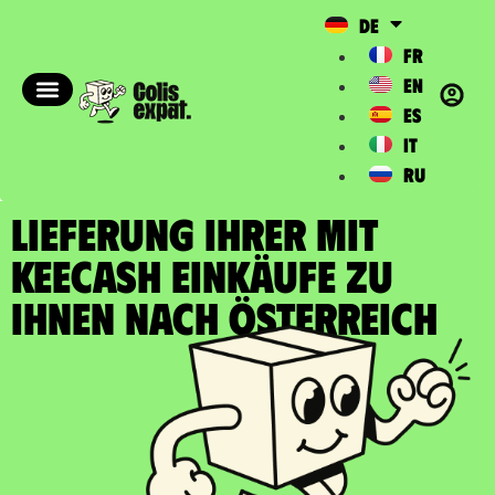
DE
FR
EN
ES
IT
RU
LIEFERUNG IHRER MIT
KEECASH EINKÄUFE zu
Ihnen nach Österreich