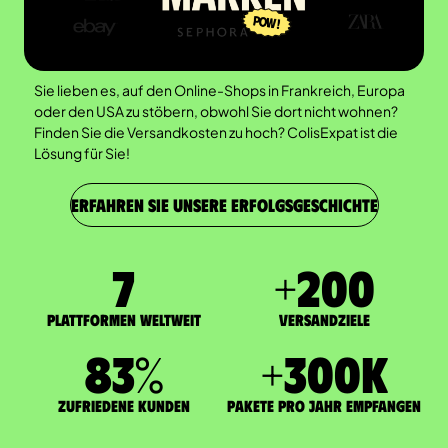
Sie lieben es, auf den Online-Shops in Frankreich, Europa
oder den USA zu stöbern, obwohl Sie dort nicht wohnen?
Finden Sie die Versandkosten zu hoch? ColisExpat ist die
Lösung für Sie!
ERFAHREN SIE UNSERE ERFOLGSGESCHICHTE
7
+
200
Plattformen weltweit
Versandziele
83
%
+
300
K
zufriedene Kunden
Pakete pro Jahr empfangen