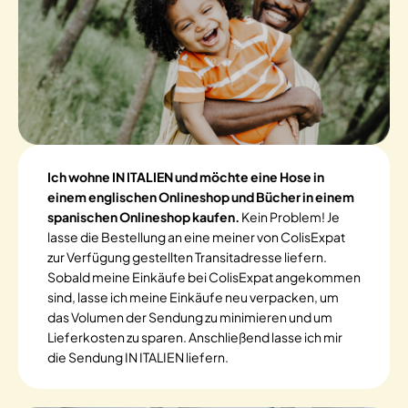
Ich wohne IN ITALIEN und möchte eine Hose in
einem englischen Onlineshop und Bücher in einem
spanischen Onlineshop kaufen.
Kein Problem! Je
lasse die Bestellung an eine meiner von ColisExpat
zur Verfügung gestellten Transitadresse liefern.
Sobald meine Einkäufe bei ColisExpat angekommen
sind, lasse ich meine Einkäufe neu verpacken, um
das Volumen der Sendung zu minimieren und um
Lieferkosten zu sparen. Anschließend lasse ich mir
die Sendung IN ITALIEN liefern.