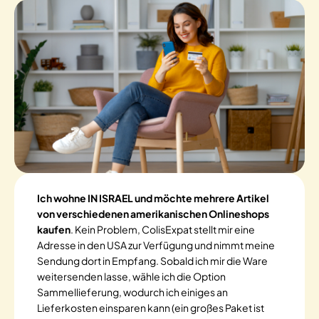
Ich wohne IN ISRAEL und möchte mehrere Artikel
von verschiedenen amerikanischen Onlineshops
kaufen
. Kein Problem, ColisExpat stellt mir eine
Adresse in den USA zur Verfügung und nimmt meine
Sendung dort in Empfang. Sobald ich mir die Ware
weitersenden lasse, wähle ich die Option
Sammellieferung, wodurch ich einiges an
Lieferkosten einsparen kann (ein großes Paket ist