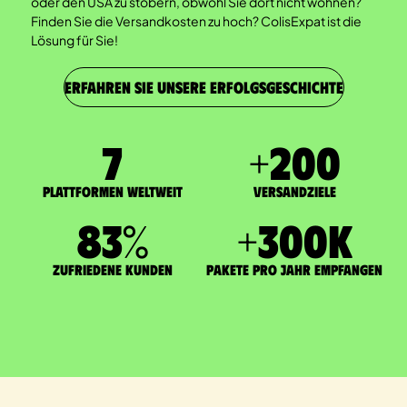
oder den USA zu stöbern, obwohl Sie dort nicht wohnen?
Finden Sie die Versandkosten zu hoch? ColisExpat ist die
Lösung für Sie!
ERFAHREN SIE UNSERE ERFOLGSGESCHICHTE
7
+
200
Plattformen weltweit
Versandziele
83
%
+
300
K
zufriedene Kunden
Pakete pro Jahr empfangen