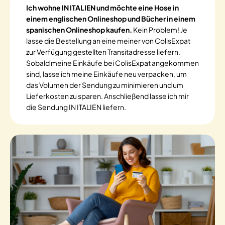
Ich wohne IN ITALIEN und möchte eine Hose in
einem englischen Onlineshop und Bücher in einem
spanischen Onlineshop kaufen.
Kein Problem! Je
lasse die Bestellung an eine meiner von ColisExpat
zur Verfügung gestellten Transitadresse liefern.
Sobald meine Einkäufe bei ColisExpat angekommen
sind, lasse ich meine Einkäufe neu verpacken, um
das Volumen der Sendung zu minimieren und um
Lieferkosten zu sparen. Anschließend lasse ich mir
die Sendung IN ITALIEN liefern.