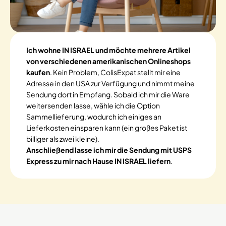
Ich wohne IN ISRAEL und möchte mehrere Artikel
von verschiedenen amerikanischen Onlineshops
kaufen
. Kein Problem, ColisExpat stellt mir eine
Adresse in den USA zur Verfügung und nimmt meine
Sendung dort in Empfang. Sobald ich mir die Ware
weitersenden lasse, wähle ich die Option
Sammellieferung, wodurch ich einiges an
Lieferkosten einsparen kann (ein großes Paket ist
billiger als zwei kleine).
Anschließend lasse ich mir die Sendung mit USPS
Express zu mir nach Hause IN ISRAEL liefern
.