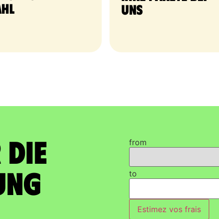
hl
uns
 die
from
ung
to
Estimez vos frais