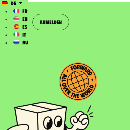
DE
FR
EN
Anmelden
ES
IT
RU