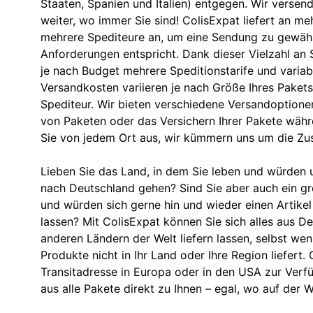
Staaten, Spanien und Italien) entgegen. Wir versend
weiter, wo immer Sie sind! ColisExpat liefert an meh
mehrere Spediteure an, um eine Sendung zu gewährl
Anforderungen entspricht. Dank dieser Vielzahl an 
je nach Budget mehrere Speditionstarife und variabl
Versandkosten variieren je nach Größe Ihres Paket
Spediteur. Wir bieten verschiedene Versandoptionen
von Paketen oder das Versichern Ihrer Pakete währ
Sie von jedem Ort aus, wir kümmern uns um die Zust
Lieben Sie das Land, in dem Sie leben und würden u
nach Deutschland gehen? Sind Sie aber auch ein g
und würden sich gerne hin und wieder einen Artikel
lassen? Mit ColisExpat können Sie sich alles aus D
anderen Ländern der Welt liefern lassen, selbst we
Produkte nicht in Ihr Land oder Ihre Region liefert. 
Transitadresse in Europa oder in den USA zur Verf
aus alle Pakete direkt zu Ihnen – egal, wo auf der W