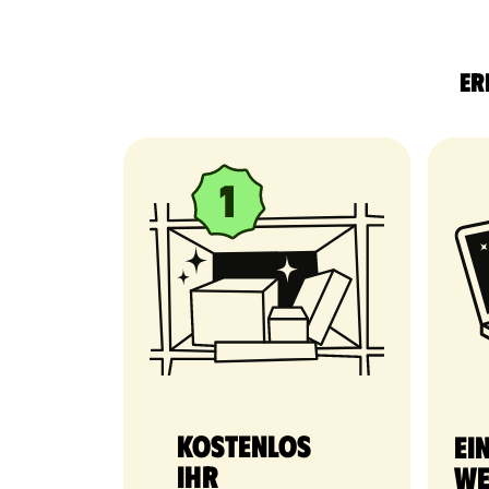
Er
Kostenlos
Ei
Ihr
We