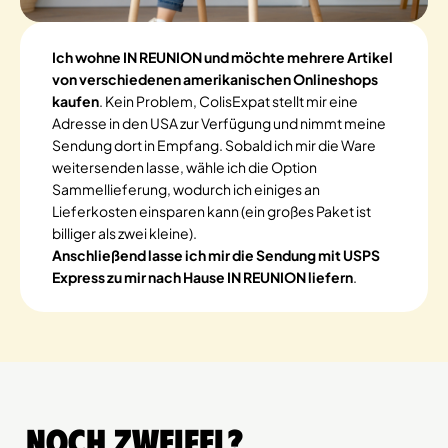
Ich wohne IN REUNION und möchte mehrere Artikel
von verschiedenen amerikanischen Onlineshops
kaufen
. Kein Problem, ColisExpat stellt mir eine
Adresse in den USA zur Verfügung und nimmt meine
Sendung dort in Empfang. Sobald ich mir die Ware
weitersenden lasse, wähle ich die Option
Sammellieferung, wodurch ich einiges an
Lieferkosten einsparen kann (ein großes Paket ist
billiger als zwei kleine).
Anschließend lasse ich mir die Sendung mit USPS
Express zu mir nach Hause IN REUNION liefern
.
Noch Zweifel?