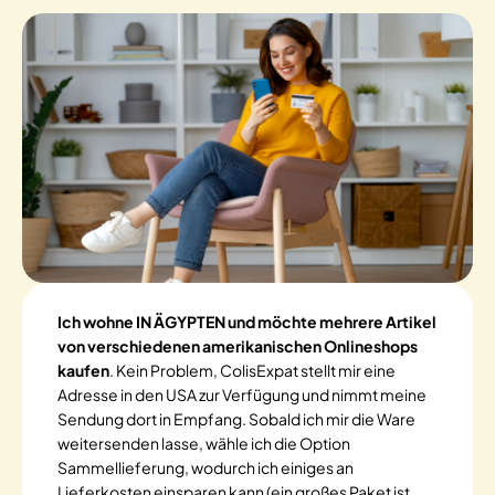
Ich wohne IN ÄGYPTEN und möchte mehrere Artikel
von verschiedenen amerikanischen Onlineshops
kaufen
. Kein Problem, ColisExpat stellt mir eine
Adresse in den USA zur Verfügung und nimmt meine
Sendung dort in Empfang. Sobald ich mir die Ware
weitersenden lasse, wähle ich die Option
Sammellieferung, wodurch ich einiges an
Lieferkosten einsparen kann (ein großes Paket ist