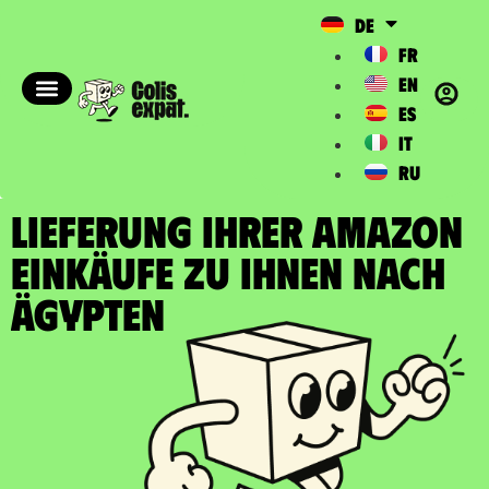
DE
FR
EN
ES
IT
RU
LIEFERUNG IHRER AMAZON
EINKÄUFE zu Ihnen nach
Ägypten