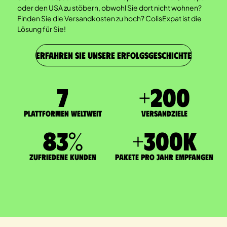
oder den USA zu stöbern, obwohl Sie dort nicht wohnen?
Finden Sie die Versandkosten zu hoch? ColisExpat ist die
Lösung für Sie!
ERFAHREN SIE UNSERE ERFOLGSGESCHICHTE
7
+
200
Plattformen weltweit
Versandziele
83
%
+
300
K
zufriedene Kunden
Pakete pro Jahr empfangen