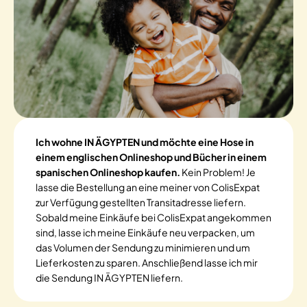
Ich wohne IN ÄGYPTEN und möchte eine Hose in
einem englischen Onlineshop und Bücher in einem
spanischen Onlineshop kaufen.
Kein Problem! Je
lasse die Bestellung an eine meiner von ColisExpat
zur Verfügung gestellten Transitadresse liefern.
Sobald meine Einkäufe bei ColisExpat angekommen
sind, lasse ich meine Einkäufe neu verpacken, um
das Volumen der Sendung zu minimieren und um
Lieferkosten zu sparen. Anschließend lasse ich mir
die Sendung IN ÄGYPTEN liefern.