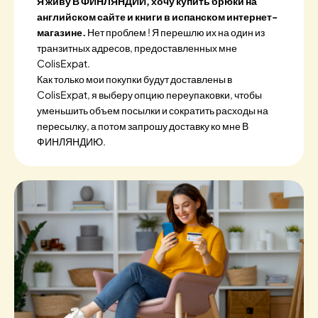
Я живу В ФИНЛЯНДИИ, хочу купить брюки на
английском сайте и книги в испанском интернет-
магазине.
Нет проблем ! Я перешлю их на один из
транзитных адресов, предоставленных мне
ColisExpat.
Как только мои покупки будут доставлены в
ColisExpat, я выберу опцию переупаковки, чтобы
уменьшить объем посылки и сократить расходы на
пересылку, а потом запрошу доставку ко мне В
ФИНЛЯНДИЮ.