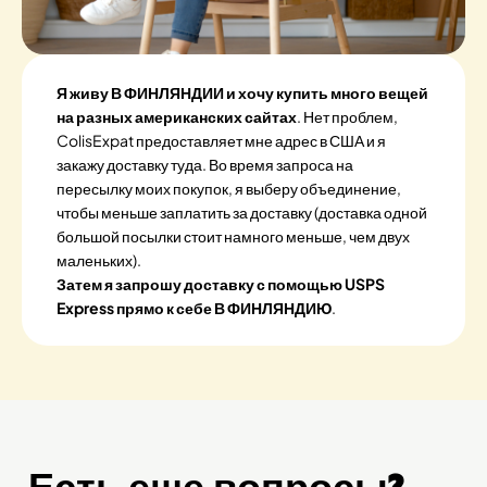
Я живу В ФИНЛЯНДИИ и хочу купить много вещей
на разных американских сайтах
. Нет проблем,
ColisExpat предоставляет мне адрес в США и я
закажу доставку туда. Во время запроса на
пересылку моих покупок, я выберу объединение,
чтобы меньше заплатить за доставку (доставка одной
большой посылки стоит намного меньше, чем двух
маленьких).
Затем я запрошу доставку с помощью USPS
Express прямо к себе В ФИНЛЯНДИЮ
.
Есть еще вопросы?