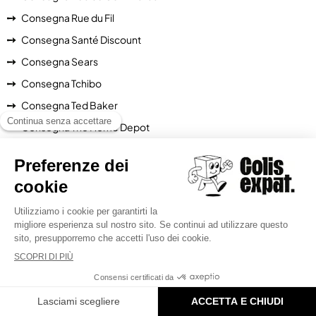
Consegna Rue du Fil
Consegna Santé Discount
Consegna Sears
Consegna Tchibo
Consegna Ted Baker
Consegna The Home Depot
Consegna TheHutGroup
Consegna The Kooples
Consegna Too Faced
Consegna Total life changes
Consegna Toys 'R' Us
Consegna Ubaldi
Consegna Ulta
Consegna Uniqlo