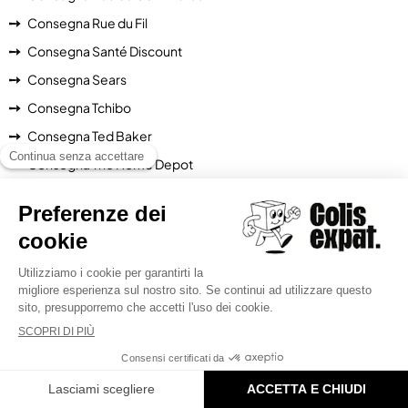
Consegna Rue du Fil
Consegna Santé Discount
Consegna Sears
Consegna Tchibo
Consegna Ted Baker
Consegna The Home Depot
Consegna TheHutGroup
Consegna The Kooples
Consegna Too Faced
Consegna Total life changes
Consegna Toys 'R' Us
Consegna Ubaldi
Consegna Ulta
Consegna Uniqlo