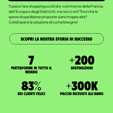
Ti piace fare shopping sui siti di e-commerce della Francia,
dell’Europa o degli Stati Uniti, ma non ci vivi? Trovi che le
spese di spedizione proposte siano troppo alte?
ColisExpat è la soluzione di cui hai bisogno!
SCOPRI LA NOSTRA STORIA DI SUCCESSO
7
+
200
Piattaforme in tutto il
Destinazioni
mondo
83
%
+
300
K
dei clienti felici
pacchi ricevuti all’anno