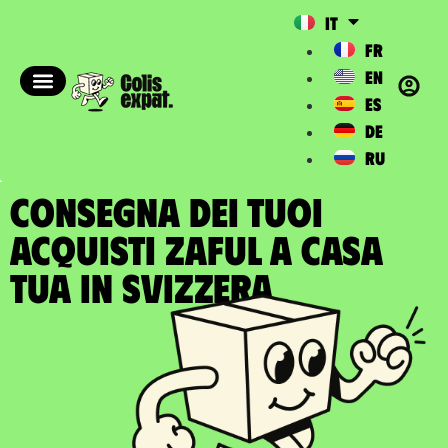
IT
FR
EN
ES
DE
RU
CONSEGNA DEI TUOI
ACQUISTI ZAFUL A casa
tua in Svizzera