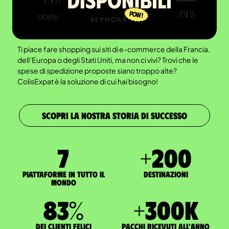
Ti piace fare shopping sui siti di e-commerce della Francia,
dell’Europa o degli Stati Uniti, ma non ci vivi? Trovi che le
spese di spedizione proposte siano troppo alte?
ColisExpat è la soluzione di cui hai bisogno!
SCOPRI LA NOSTRA STORIA DI SUCCESSO
7
+
200
Piattaforme in tutto il
Destinazioni
mondo
83
%
+
300
K
dei clienti felici
pacchi ricevuti all’anno