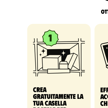
Ott
Crea
Ef
gratuitamente la
ac
tua casella
ch