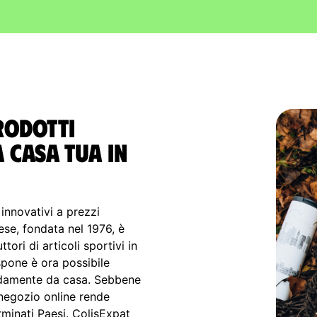
prodotti
A casa tua in
 innovativi a prezzi
cese, fondata nel 1976, è
ori di articoli sportivi in
spone è ora possibile
modamente da casa. Sebbene
 negozio online rende
erminati Paesi. ColisExpat