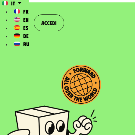
IT
FR
EN
Accedi
ES
DE
RU