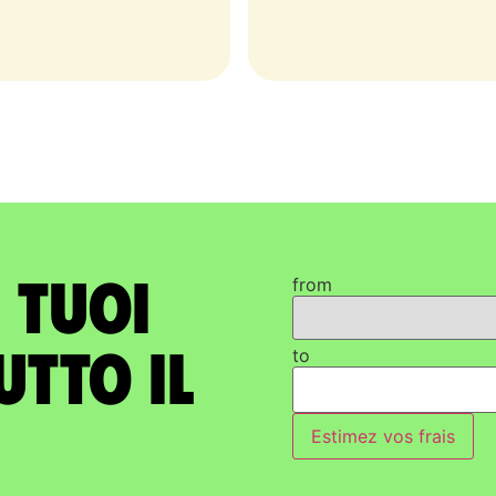
i tuoi
from
utto il
to
Estimez vos frais