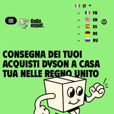
IT
FR
EN
ES
DE
RU
CONSEGNA DEI TUOI
ACQUISTI DYSON A casa
tua nelle Regno Unito