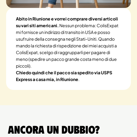
Abito in Riunione e vorrei comprare diversi articoli
su vari siti americani.
Nessun problema: ColisExpat
mi fornisce un indirizzo di transito in USA e posso
usufruire della consegna negli Stati-Uniti. Quando
mando la richiesta di rispedizione dei miei acquisti a
ColisExpat, scelgo di raggrupparli per pagare di
meno (spedire un pacco grande costa meno di due
piccoli).
Chiedo quindi che il pacco sia spedito via USPS
Express a casa mia, in Riunione
.
Ancora un dubbio?