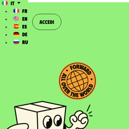
IT
FR
EN
Accedi
ES
DE
RU