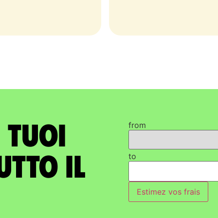
i tuoi
from
utto il
to
Estimez vos frais