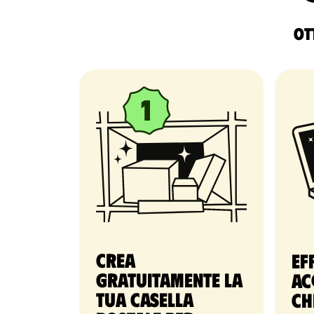
Ott
Crea
Ef
gratuitamente la
ac
tua casella
ch