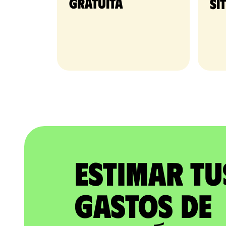
gratuita​
si
Estimar tu
gastos de