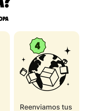
a?
ropa
Reenviamos tus