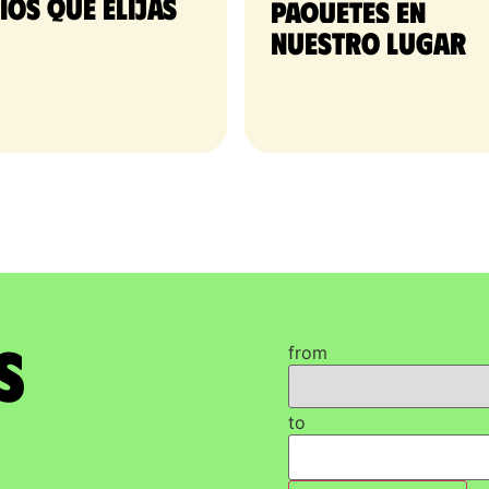
tios que elijas
paquetes en 
nuestro lugar
s
from
to