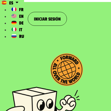
ES
FR
EN
Iniciar sesión
DE
IT
RU