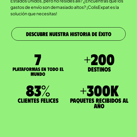
Estados Unidos, pero no resides allí? ¿Encuentras que los
gastos de envío son demasiado altos? ¡ColisExpat es la
solución que necesitas!
DESCUBRE NUESTRA HISTORIA DE ÉXITO
7
+
200
Destinos
Plataformas en todo el
mundo
83
%
+
300
K
Clientes felices
paquetes recibidos al
año