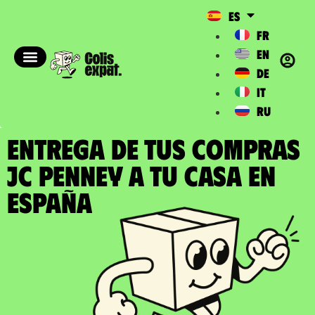
ES
FR
EN
DE
IT
RU
ENTREGA DE TUS COMPRAS
JC PENNEY a tu casa en
España