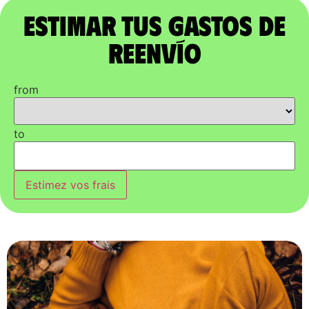
Estimar tus gastos de
reenvío
from
to
Estimez vos frais