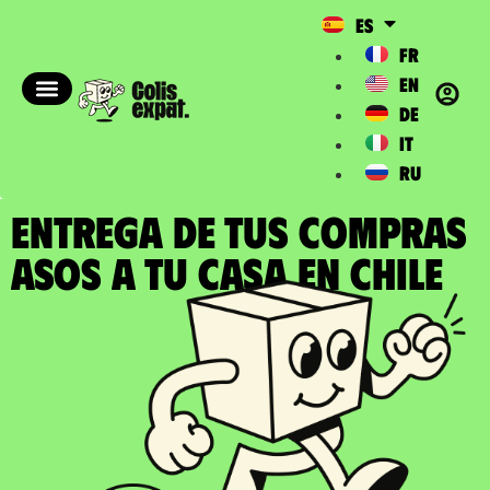
ES
FR
EN
DE
IT
RU
ENTREGA DE TUS COMPRAS
ASOS a tu casa en Chile