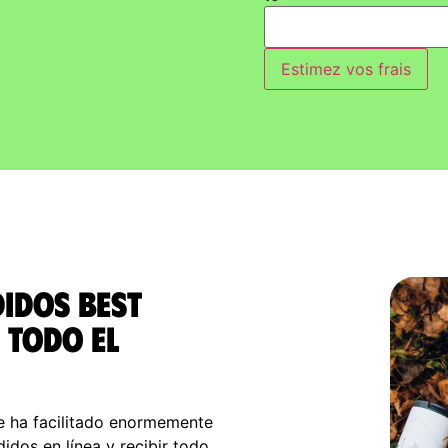
Estimez vos frais
didos Best
 todo el
e ha facilitado enormemente
idos en línea y recibir todo