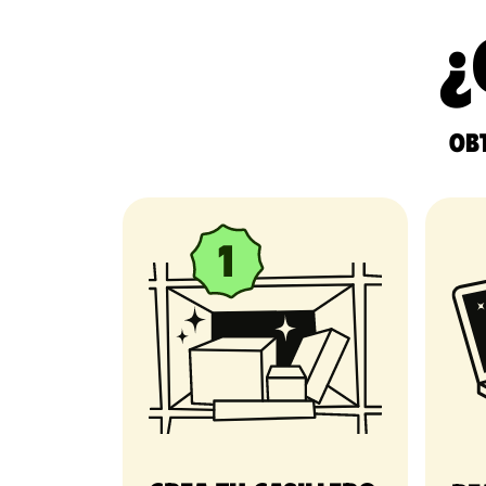
¿
Obt