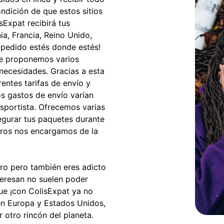
ndición de que estos sitios
isExpat recibirá tus
a, Francia, Reino Unido,
u pedido estés donde estés!
Te proponemos varios
 necesidades. Gracias a esta
entes tarifas de envío y
s gastos de envío varían
nsportista. Ofrecemos varias
gurar tus paquetes durante
tros nos encargamos de la
tro pero también eres adicto
nteresan no suelen poder
ue ¡con ColisExpat ya no
 en Europa y Estados Unidos,
 otro rincón del planeta.