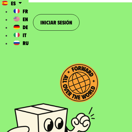
ES
FR
EN
Iniciar sesión
DE
IT
RU