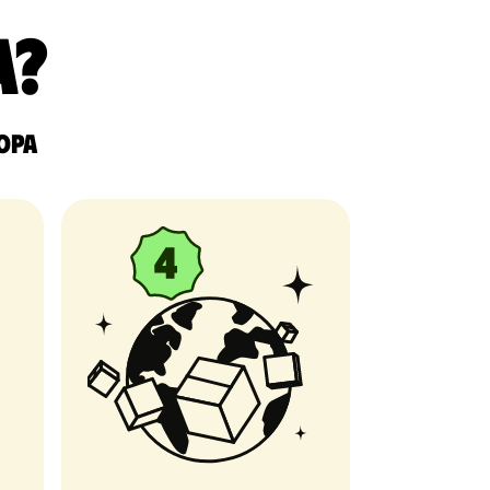
a?
ropa