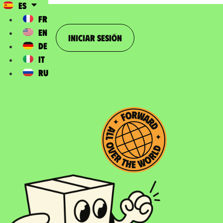
ES
FR
EN
Iniciar sesión
DE
IT
RU