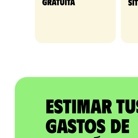
gratuita​
si
Estimar tu
gastos de