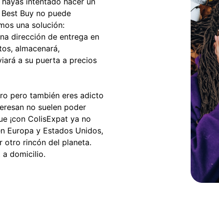
 hayas intentado hacer un
 Best Buy no puede
emos una solución:
una dirección de entrega en
tos, almacenará,
iará a su puerta a precios
tro pero también eres adicto
nteresan no suelen poder
ue ¡con ColisExpat ya no
 en Europa y Estados Unidos,
 otro rincón del planeta.
 a domicilio.