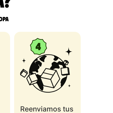
a?
ropa
Reenviamos tus