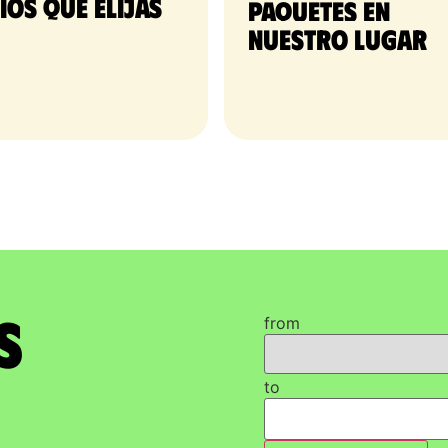
tios que elijas
paquetes en 
nuestro lugar
s
from
to