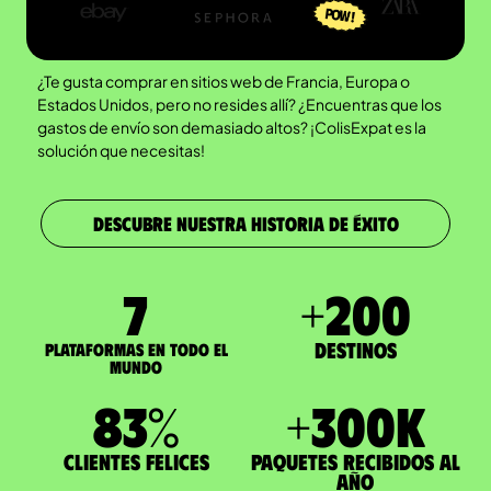
¿Te gusta comprar en sitios web de Francia, Europa o
Estados Unidos, pero no resides allí? ¿Encuentras que los
gastos de envío son demasiado altos? ¡ColisExpat es la
solución que necesitas!
DESCUBRE NUESTRA HISTORIA DE ÉXITO
7
+
200
Destinos
Plataformas en todo el
mundo
83
%
+
300
K
Clientes felices
paquetes recibidos al
año