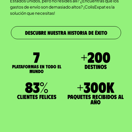
Estados Unidos, pero no resides allí? ¿Encuentras que los
gastos de envío son demasiado altos? ¡ColisExpat es la
solución que necesitas!
DESCUBRE NUESTRA HISTORIA DE ÉXITO
7
+
200
Destinos
Plataformas en todo el
mundo
83
%
+
300
K
Clientes felices
paquetes recibidos al
año