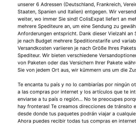
unserer 6 Adressen (Deutschland, Frankreich, Verein
Staaten, Spanien und Italien) entgegen. Wir versend
weiter, wo immer Sie sind! ColisExpat liefert an meh
mehrere Spediteure an, um eine Sendung zu gewährl
Anforderungen entspricht. Dank dieser Vielzahl an 
je nach Budget mehrere Speditionstarife und variabl
Versandkosten variieren je nach Größe Ihres Paket
Spediteur. Wir bieten verschiedene Versandoptionen
von Paketen oder das Versichern Ihrer Pakete währ
Sie von jedem Ort aus, wir kümmern uns um die Zust
Te encanta tu país y no lo cambiarías por ningún o
a las compras por internet y los artículos que te i
enviarse a tu país o región… No te preocupes porq
hay fronteras! Te creamos direcciones de tránsito
desde donde tus paquetes podrán viajar a cualquier
Ahora puedes recibir todas tus compras en internet