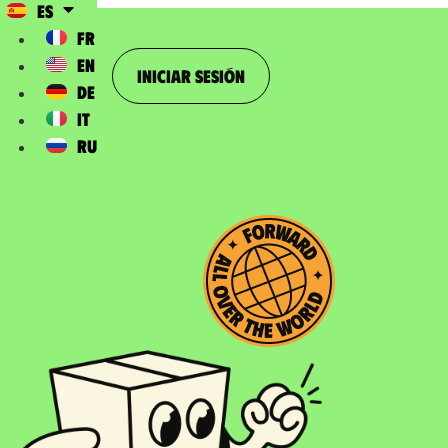
ES
FR
EN
Iniciar sesión
DE
IT
RU