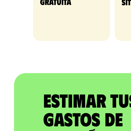
gratuita​
si
Estimar tu
gastos de