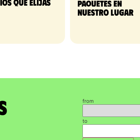
tios que elijas
paquetes en 
nuestro lugar
s
from
to