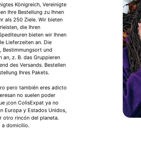
igtes Königreich, Vereinigte
en Ihre Bestellung zu Ihnen
r als 250 Ziele. Wir bieten
eisten, die Ihren
Spediteuren bieten wir Ihnen
e Lieferzeiten an. Die
s, Bestimmungsort und
 an, z. B. das Gruppieren
end des Versands. Bestellen
ellung Ihres Pakets.
tro pero también eres adicto
nteresan no suelen poder
ue ¡con ColisExpat ya no
 en Europa y Estados Unidos,
 otro rincón del planeta.
 a domicilio.