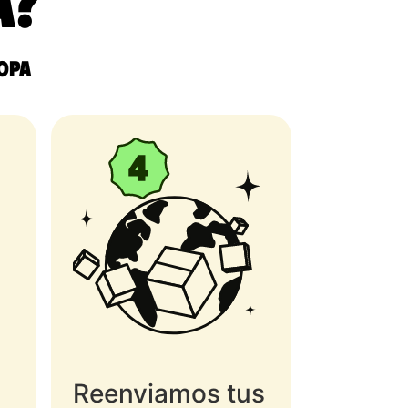
a?
ropa
Reenviamos tus